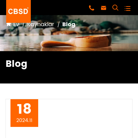




Ev
Kaynaklar
Blog
Blog
18
2024.11