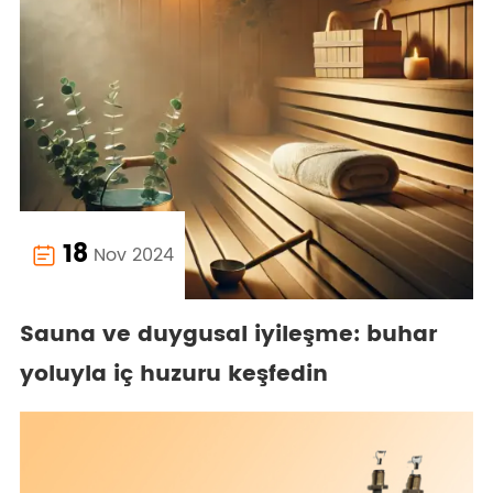
18
Nov 2024

Sauna ve duygusal iyileşme: buhar
yoluyla iç huzuru keşfedin