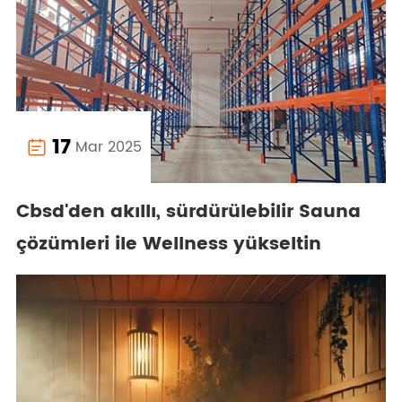
17
Mar 2025

Cbsd'den akıllı, sürdürülebilir Sauna
çözümleri ile Wellness yükseltin