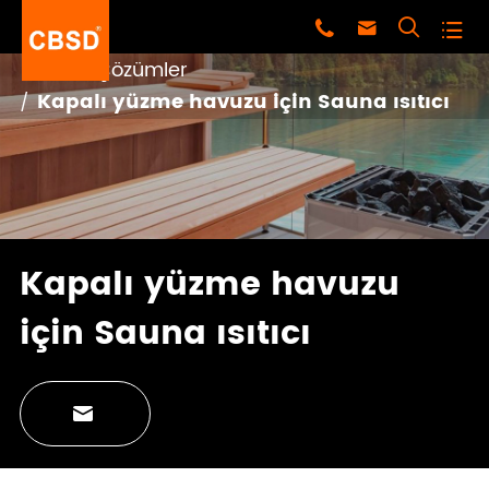




Ev
Çözümler
Kapalı yüzme havuzu için Sauna ısıtıcı
Kapalı yüzme havuzu
için Sauna ısıtıcı
