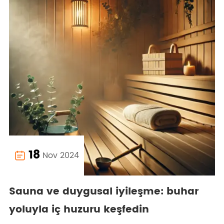
18
Nov 2024

Sauna ve duygusal iyileşme: buhar
yoluyla iç huzuru keşfedin