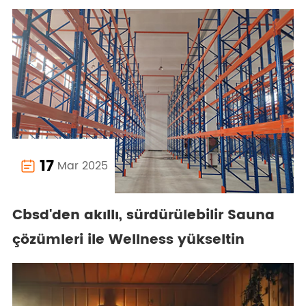
17
Mar 2025

Cbsd'den akıllı, sürdürülebilir Sauna
çözümleri ile Wellness yükseltin