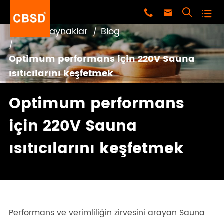




Ev
Kaynaklar
Blog
Optimum performans için 220V Sauna
ısıtıcılarını keşfetmek
Optimum performans
için 220V Sauna
ısıtıcılarını keşfetmek
Performans ve verimliliğin zirvesini arayan Sauna