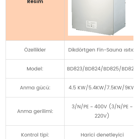
Resim
Özellikler
Dikdörtgen Fin-Sauna ısıtıcı
Model:
BD823/BD824/BD825/BD826
Anma gücü:
4.5 KW/5.4KW/7.5KW/9KW
3/N/PE ~ 400V (3/N/PE ~
Anma gerilimi:
220V)
Kontrol tipi:
Harici denetleyici