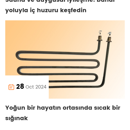
Sauna ve duygusal iyileşme: buhar
yoluyla iç huzuru keşfedin
28
Oct 2024

Yoğun bir hayatın ortasında sıcak bir
sığınak