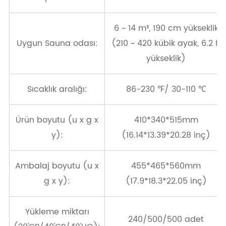
6 ~ 14 m³, 190 cm yükseklik
Uygun Sauna odası:
(210 ~ 420 kübik ayak, 6.2 ft
yükseklik)
Sıcaklık aralığı:
86-230 ℉/ 30-110 ℃
Ürün boyutu (u x g x
410*340*515mm
y):
(16.14*13.39*20.28 inç)
Ambalaj boyutu (u x
455*465*560mm
g x y):
(17.9*18.3*22.05 inç)
Yükleme miktarı
240/500/500 adet