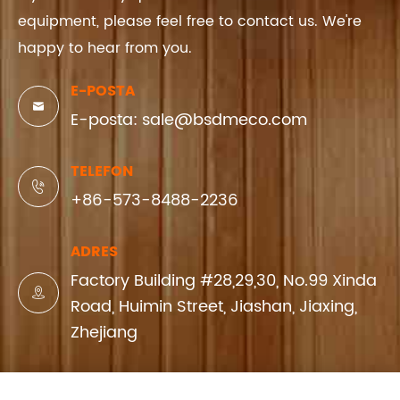
equipment, please feel free to contact us. We're
happy to hear from you.
E-POSTA

E-posta: sale@bsdmeco.com
TELEFON

+86-573-8488-2236
ADRES
Factory Building #28,29,30, No.99 Xinda

Road, Huimin Street, Jiashan, Jiaxing,
Zhejiang