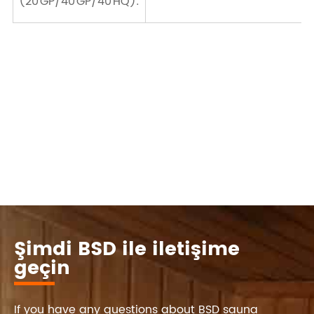
(20'GP/40'GP/40'HQ):
Şimdi BSD ile iletişime
geçin
If you have any questions about BSD sauna