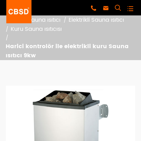




Ev
Sauna ısıtıcı
Elektrikli Sauna ısıtıcı
Kuru Sauna ısıtıcısı
Harici kontrolör ile elektrikli kuru Sauna
ısıtıcı 9kw